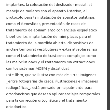
implantes, la colocación del deslizador mesial, el
manejo de molares con el aparato i-station, el
protocolo para la instalación de aparatos palatinos
como el Beneslider, presentación de casos de
tratamiento de apiñamiento con anclaje esquelético
bioeficiente, implantación de mini placas para el
tratamiento de la mordida abierta, dispositivos de
anclaje temporal vestibulares y extra alveolares, así
Dispositivos de anclaje temporal en
como el tratamiento de trastornos complejos como
ortodoncia
las maloclusiones y el tratamiento sin extracciones
Autor(es): Nanda, Ravindra; Uribe, Flavio Andrés y Yadav,
con los sistemas MGBM y distal dual.
Sumit
Editorial: Amolca
Este libro, que se ilustra con más de 1700 imágenes
Código: 617.695 N176d 2022
_entre fotografías de casos, ilustraciones e imágenes
radiográficas_, está pensado principalmente para
ortodoncistas que deseen aplicar anclajes temporales
para la corrección ortognática y el tratamiento
ortodóntico.