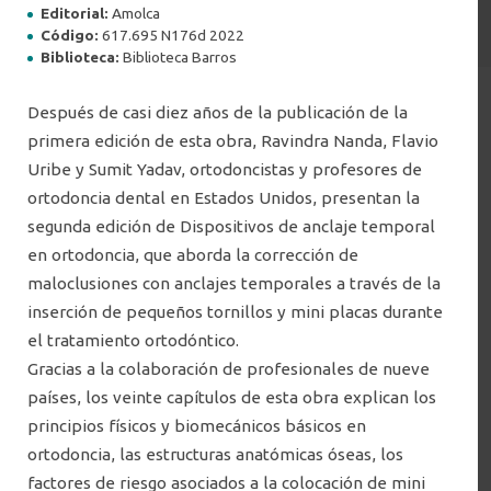
Editorial:
Amolca
Código:
617.695 N176d 2022
Todas
Santiago
Concepción
Filtrar por ciudad
Biblioteca:
Biblioteca Barros
Después de casi diez años de la publicación de la
primera edición de esta obra, Ravindra Nanda, Flavio
Uribe y Sumit Yadav, ortodoncistas y profesores de
ortodoncia dental en Estados Unidos, presentan la
segunda edición de Dispositivos de anclaje temporal
en ortodoncia, que aborda la corrección de
maloclusiones con anclajes temporales a través de la
inserción de pequeños tornillos y mini placas durante
el tratamiento ortodóntico.
The architecture of Sou Fujimoto :
primordial future forest
Gracias a la colaboración de profesionales de nueve
Autor(es): Saosuke Fujimoto, 1971-
países, los veinte capítulos de esta obra explican los
Editorial: Culture Convenience Club
principios físicos y biomecánicos básicos en
Código: 720.952 F961a 2025
ortodoncia, las estructuras anatómicas óseas, los
factores de riesgo asociados a la colocación de mini