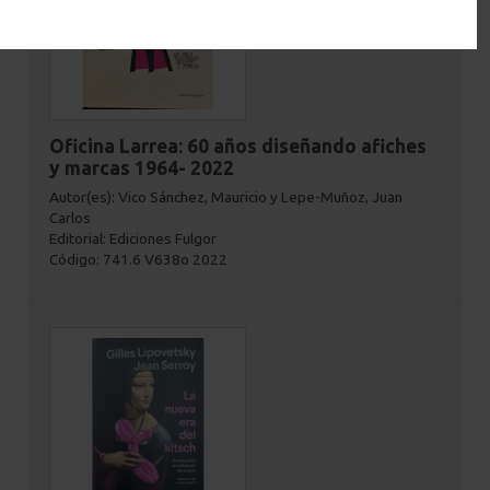
Oficina Larrea: 60 años diseñando afiches
y marcas 1964- 2022
Autor(es): Vico Sánchez, Mauricio y Lepe-Muñoz, Juan
Carlos
Editorial: Ediciones Fulgor
Código: 741.6 V638o 2022