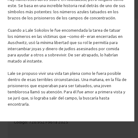
este. Se basa en una increíble historia real detrás de uno de sus
símbolos más potentes: los números azules tatuados en los
Todas
Santiago
Concepción
Filtrar por ciudad
brazos de los prisioneros de los campos de concentración.
Cuando a Lale Sokolov le fue encomendada la tarea de tatuar
los números en las víctimas que –como él– eran encerradas en
Auschwitz, usó la mínima libertad que su rol le permitía para
intercambiar joyas y dinero de judíos asesinados por comida
para ayudar a otros a sobrevivir. De ser atrapado, lo habrían
matado al instante.
Lale se propuso vivir una vida tan plena como le fuera posible
dentro de esas terribles circunstancias. Una mañana, en la fila de
prisioneros que esperaban para ser tatuados, una joven
temblorosa llamó su atención. Para él fue amor a primera vista y
The architecture of Sou Fujimoto :
se juró que, si lograba salir del campo, la buscaría hasta
primordial future forest
encontrarla.
Autor(es): Saosuke Fujimoto, 1971-
Editorial: Culture Convenience Club
Código: 720.952 F961a 2025