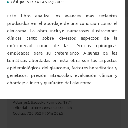
Código:
617.741 A512g 2009
Todas
Santiago
Concepción
Filtrar por ciudad
Este libro analiza los avances más recientes
producidos en el abordaje de una condición como el
glaucoma. La obra incluye numerosas ilustraciones
clínicas tanto sobre diversos aspectos de la
enfermedad como de las técnicas quirúrgicas
empleadas para su tratamiento. Algunas de las
temáticas abordadas en esta obra son los aspectos
epidemiológicos del glaucoma, factores hereditarios y
genéticos, presión intraocular, evaluación clínica y
abordaje clínico y quirúrgico del glaucoma.
The architecture of Sou Fujimoto :
primordial future forest
Autor(es): Saosuke Fujimoto, 1971-
Editorial: Culture Convenience Club
Código: 720.952 F961a 2025