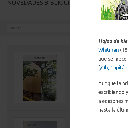
NOVEDADES BIBLIOGRÁFICAS
Hojas de hi
Whitman
(18
The architecture of 
que se mece 
primordial future fo
(
¡Oh, Capitán!
Autor(es): Saosuke Fujimoto
Editorial: Culture Convenien
Aunque la pr
Código: 720.952 F961a 202
escribiendo 
Ver ficha
a ediciones 
hasta la últi
Oficina Larrea: 60 a