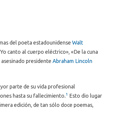
oemas del poeta estadounidense
Walt
o canto al cuerpo eléctrico», «De la cuna
Dispositivos de anclaje temporal en
 asesinado presidente
Abraham Lincoln
ortodoncia
Autor(es): Nanda, Ravindra; Uribe, Flavio Andrés y
Yadav, Sumit
yor parte de su vida profesional
Editorial: Amolca
Código: 617.695 N176d 2022
1
iones hasta su fallecimiento.
​ Esto dio lugar
rimera edición, de tan sólo doce poemas,
Ver ficha
La nueva era del kisch