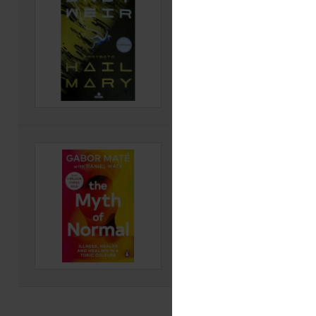
Autor(es): Weir, Andy
Editorial: Nova, 2024
Código: 813 W425p 2024
Ver ficha
The myth of normal : 
healing in a toxic cul
Autor(es): Maté, Gabor;
Editorial: The myth of normal
healing in a toxic culture
Código: 362.1 M425m 2024
Ver ficha