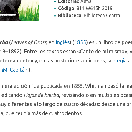
Editorial:
Alma
Código:
811 W615h 2019
Biblioteca:
Biblioteca Central
Todas
Santiago
Concepción
Filtrar por ciudad
erba
(
Leaves of Grass
, en
inglés
) (
1855
) es un libro de p
19–1892). Entre los textos están «Canto de mí mismo», «Y
Sou Fujimoto :
eternamente» y, en las posteriores ediciones, la
elegía
al
rest
 ¡Mi Capitán!
).
, 1971-
ce Club
imera edición fue publicada en 1855, Whitman pasó la ma
5
y editando
Hojas de hierba
, revisándolo en múltiples ocas
muy diferentes a lo largo de cuatro décadas: desde una p
ma, que reunía más de cuatrocientos.
ños diseñando