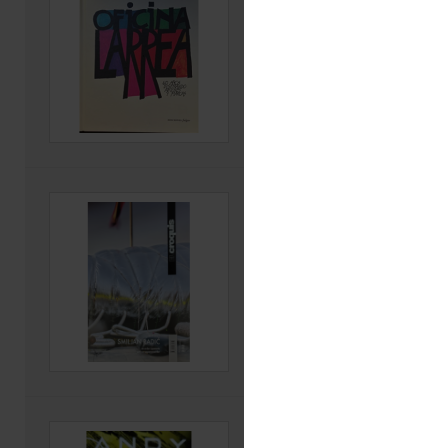
afiches y marcas 19
Autor(es): Vico Sánchez, Ma
Carlos
Editorial: Ediciones Fulgor
Código: 741.6 V638o 2022
Ver ficha
El Croquis 232, Smil
sin orden aparente
Editorial: El Croquis, 2025
Código: sección Hemerotec
Ver ficha
Proyecto Hail Mary