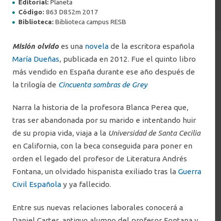
Editorial:
Planeta
Código:
863 D852m 2017
Todas
Santiago
Concepción
Filtrar por ciudad
Biblioteca:
Biblioteca campus RESB
Misión olvido
es una
novela
de la escritora española
María Dueñas
, publicada en 2012. Fue el quinto libro
más vendido en España durante ese año después de
la trilogía de
Cincuenta sombras de Grey
Narra la historia de la profesora Blanca Perea que,
tras ser abandonada por su marido e intentando huir
de su propia vida, viaja a la
Universidad de Santa Cecilia
en California, con la beca conseguida para poner en
The architecture of Sou Fujimoto :
orden el legado del profesor de Literatura Andrés
primordial future forest
Fontana, un olvidado hispanista exiliado tras la
Guerra
Autor(es): Saosuke Fujimoto, 1971-
Civil Española
y ya fallecido.
Editorial: Culture Convenience Club
Código: 720.952 F961a 2025
Entre sus nuevas relaciones laborales conocerá a
Daniel Carter, antiguo alumno del profesor Fontana y