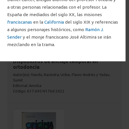
a otras personas relacionadas con el profesor. La
España de mediados del siglo XX, las misiones
franciscanas
en la
California
del siglo XIX y referencias
a algunos personajes históricos, como
Ramón J.
Sender
y el monje franciscano José Altimira se irán
mezclando en la trama.
Dispositivos de anclaje temporal en
ortodoncia
Autor(es): Nanda, Ravindra; Uribe, Flavio Andrés y Yadav,
Sumit
Editorial: Amolca
Código: 617.695 N176d 2022