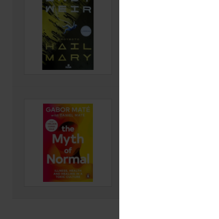
Autor(es): Weir, Andy
Editorial: Nova, 2024
Código: 813 W425p 2024
Ver ficha
The myth of normal : 
healing in a toxic cul
Autor(es): Maté, Gabor;
Editorial: The myth of normal
healing in a toxic culture
Código: 362.1 M425m 2024
Ver ficha