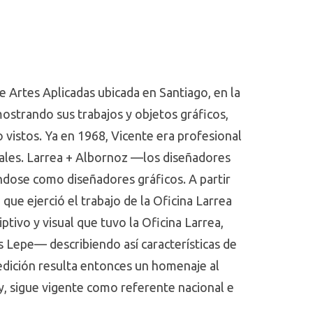
de Artes Aplicadas ubicada en Santiago, en la
mostrando sus trabajos y objetos gráficos,
Dispositivos de anclaje temporal en
o vistos. Ya en 1968, Vicente era profesional
ortodoncia
nales. Larrea + Albornoz —los diseñadores
Autor(es): Nanda, Ravindra; Uribe, Flavio Andrés y
ndose como diseñadores gráficos. A partir
Yadav, Sumit
que ejerció el trabajo de la Oficina Larrea
Editorial: Amolca
ptivo y visual que tuvo la Oficina Larrea,
Código: 617.695 N176d 2022
s Lepe— describiendo así características de
Ver ficha
 edición resulta entonces un homenaje al
hoy, sigue vigente como referente nacional e
La nueva era del kisch