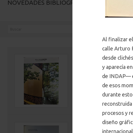
NOVEDADES BIBLIOGRÁFICAS
Al finalizar 
calle Arturo 
desde clichés
The architecture of 
primordial future fo
y aparecía e
de INDAP— em
Autor(es): Saosuke Fujimoto
Editorial: Culture Convenien
de esos momen
Código: 720.952 F961a 202
durante estos
Ver ficha
reconstruida
procesos y re
diseño gráfic
Oficina Larrea: 60 a
internacional