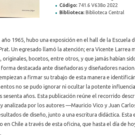
Código:
741.6 V638o 2022
Biblioteca:
Biblioteca Central
Todas
Santiago
Concepción
Filtrar por ciudad
el año 1965, hubo una exposición en el hall de la Escuela 
Prat. Un egresado llamó la atención; era Vicente Larrea 
, originales, bocetos, entre otros, y que jamás habían sid
Sou Fujimoto :
rest
n forma destacada ante diseñadoras y diseñadores nacio
piezan a firmar su trabajo de esta manera e identificá
, 1971-
ce Club
tos no se pudo ignorar ni ocultar la potente influencia 
5
 sesenta años. Esta publicación reúne el recorrido descri
 y analizada por los autores —Mauricio Vico y Juan Carlo
sultados de diseño, junto a una escritura didáctica. Esta
o en Chile a través de esta oficina, que hasta el día de 
ños diseñando
.